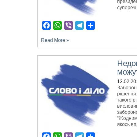
президен
суперечн
Facebook
WhatsApp
Viber
Telegram
Поділитися
Read More »
Недоп
можут
12.02.20
Заборона
рішення.
такого р
висловив
забороно
“Жодним 
якось вп
Facebook
WhatsApp
Viber
Telegram
Поділитися