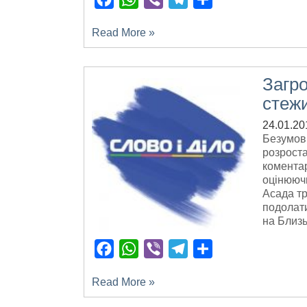
Read More »
Загро
стежи
24.01.20
Безумовн
розроста
коментар
оцінюючи
Асада тр
подолати
на Близь
Facebook
WhatsApp
Viber
Telegram
Поділитися
Read More »