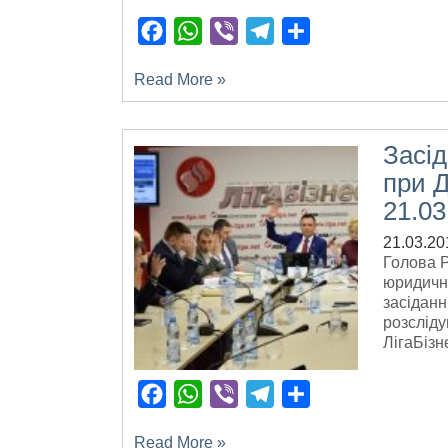
Facebook
WhatsApp
Viber
Telegram
Поділитися
Read More »
Засі
при 
21.03
21.03.20
Голова Р
юридични
засідан
розсліду
ЛігаБізн
Facebook
WhatsApp
Viber
Telegram
Поділитися
Read More »