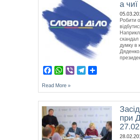
а чиї
05.03.20
Робити о
відбутис
Наприкла
скандал 
думку в 
Дяденко,
президен
Facebook
WhatsApp
Viber
Telegram
Поділитися
Read More »
Засі
при 
27.02
28.02.20