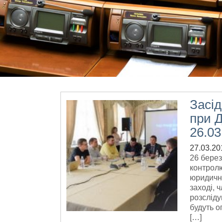
Засі
при 
26.03
27.03.20
26 берез
контролю
юридични
заході, 
розсліду
будуть о
[…]