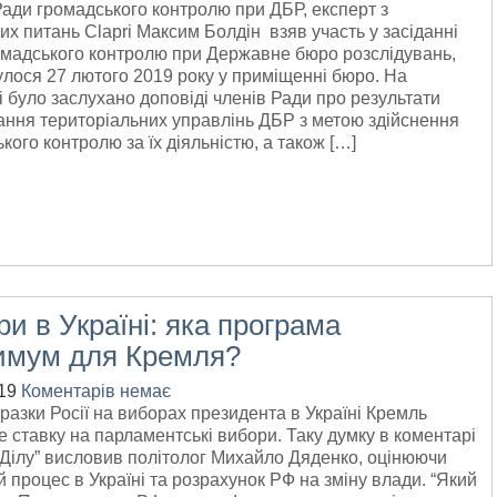
ади громадського контролю при ДБР, експерт з
х питань Clapri Максим Болдін взяв участь у засіданні
омадського контролю при Державне бюро розслідувань,
улося 27 лютого 2019 року у приміщенні бюро. На
і було заслухано доповіді членів Ради про результати
ання територіальних управлінь ДБР з метою здійснення
кого контролю за їх діяльністю, а також […]
и в Україні: яка програма
имум для Кремля?
19
Коментарів немає
оразки Росії на виборах президента в Україні Кремль
 ставку на парламентські вибори. Таку думку в коментарі
 Ділу” висловив політолог Михайло Дяденко, оцінюючи
 процес в Україні та розрахунок РФ на зміну влади. “Який