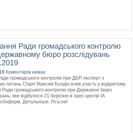
дання Ради громадського контролю
Державному бюро розслідувань
.2019
19
Коментарів немає
ади громадського контролю при ДБР, експерт з
х питань Clapri Максим Болдін взяв участь у відкритому
ні Ради громадського контролю при Державне бюро
вань, яке відбулося 21 березня в прес-центрі ІА
есІнформ. Детальніше: Ліга.net