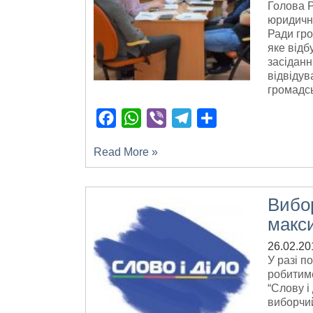
Голова Р
юридични
Ради гр
яке відб
засіданн
відвідув
громадсь
Facebook
WhatsApp
Viber
Telegram
Поділитися
Read More »
Вибор
макс
26.02.20
У разі п
робитиме
“Слову і
виборчий