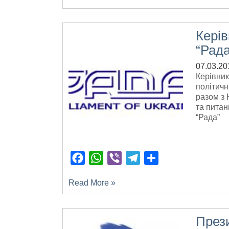
Керів
“Рада
07.03.20
Керівник
політичн
разом з 
та питан
“Рада”
Facebook
WhatsApp
Viber
Telegram
Поділитися
Read More »
Прези