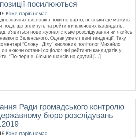
 позиції посилюються
19
Коментарів немає
днозначних висновків поки не варто, оскільки ще можуть
я події, що вплинуть на рейтинги ключових кандидатів.
д, з’явиться нове журналістське розслідування чи якийсь
навколо Зеленського. Однак уже є певні тенденції. Таку
коментарі “Слову і Ділу” висловив політолог Михайло
 оцінюючи останні соціологічні рейтинги кандидатів у
ти. “По-перше, більше шансів на другий […]
дання Ради громадського контролю
Державному бюро розслідувань
.2019
19
Коментарів немає