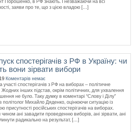
т Порошенко, в РФ знають. І незважаючи на всі
ості, заяви про те, що з цією владою […]
уск спостерігачів з РФ в Україну: чи
ь вони зірвати вибори
19
Коментарів немає
 участі спостерігачів з РФ на виборах – політичне
 Жодних інших підстав, окрім політичних, для ухвалення
ішення не було. Таку думку в коментарі “Слову і Ділу”
 політолог Михайло Дяденко, оцінюючи ситуацію із
ю присутності російських спостерігачів на виборах.
чином ані завадити проведенню виборів, ані зірвати, ані
линути радикально на результат, […]