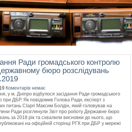
дання Ради громадського контролю
Державному бюро розслідувань
.2019
19
Коментарів немає
ня, у м. Дніпро відбулося засідання Ради громадського
 при ДБР. Як повідомив Голова Ради, експерт з
х питань Clapri Максим Болдін, який головував на
члени Ради розглянули Звіт про роботу Державне бюро
вань за 2018 рік та схвалили висновки до нього, що
публіковані на офіційній сторінці РГК при ДБР у мережі