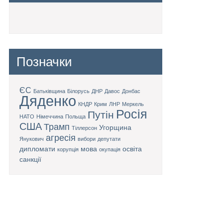
Позначки
ЄС
Батьківщина
Білорусь
ДНР
Давос
Донбас
Дяденко
КНДР
Крим
ЛНР
Меркель
Росія
Путін
НАТО
Німеччина
Польща
США
Трамп
Угорщина
Тіллерсон
агресія
Янукович
вибори
депутати
дипломати
мова
освіта
корупція
окупація
санкції