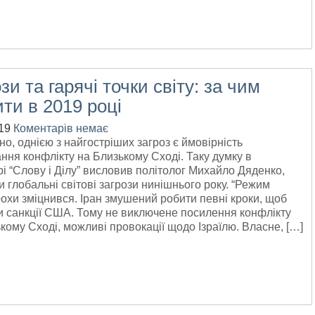
зи та гарячі точки світу: за чим
ти в 2019 році
19
Коментарів немає
о, однією з найгостріших загроз є ймовірність
ння конфлікту на Близькому Сході. Таку думку в
і “Слову і Ділу” висловив політолог Михайло Дяденко,
 глобальні світові загрози нинішнього року. “Режим
охи зміцнився. Іран змушений робити певні кроки, щоб
 санкції США. Тому не виключене посилення конфлікту
кому Сході, можливі провокації щодо Ізраїлю. Власне, […]