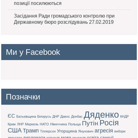
позиції посилюються
Засідання Ради громадського контролю при
Державному бюро розслідувань 27.02.2019
Ми у Facebook
Позначки
Дяденко
ЄС
Батьківщина
Білорусь
ДНР
Давос
Донбас
КНДР
Росія
Путін
Крим
ЛНР
Меркель
НАТО
Німеччина
Польща
США
Трамп
агресія
Угорщина
Тіллерсон
Янукович
вибори
дипломати
мова
освіта
санкції
депутати
корупція
окупація