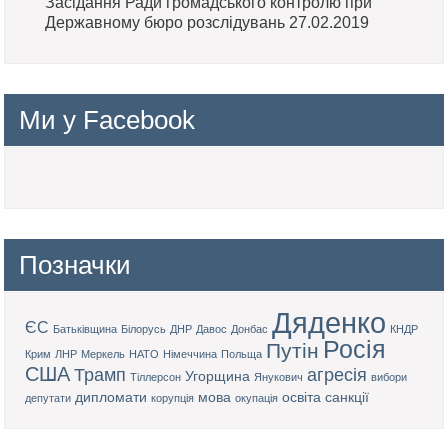
Засідання Ради громадського контролю при
Державному бюро розслідувань 27.02.2019
Ми у Facebook
Позначки
Дяденко
ЄС
Батьківщина
Білорусь
ДНР
Давос
Донбас
КНДР
Росія
Путін
Крим
ЛНР
Меркель
НАТО
Німеччина
Польща
США
Трамп
агресія
Угорщина
Тіллерсон
Янукович
вибори
дипломати
мова
освіта
санкції
депутати
корупція
окупація