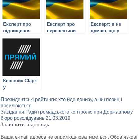
Експерт про
Експерт про
Експерт: я не
підвищення
перспективи
думаю, що у
базової ставки
кримінальної
2017 році
Федеральної
справи про
зміниться
резервної
державну зраду
ситуація у Росії
системи і її
Віктора
вплив на
Януковича
Україну
Керівник Clapri
у
студії телеканалу
Навігація
Президентські рейтинги: хто йде донизу, а чиї позиції
“Прямий”
посилюються
13.10.2018
записів
Засідання Ради громадського контролю при Державному
бюро розслідувань 21.03.2019
Залишити відповідь
Ваша e-mail адреса не оприлюднюватиметься.
Обов’язкові