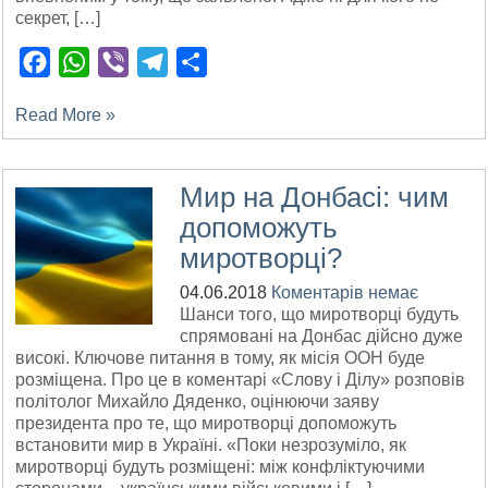
секрет, […]
Facebook
WhatsApp
Viber
Telegram
Поділитися
Read More »
Мир на Донбасі: чим
допоможуть
миротворці?
04.06.2018
Коментарів немає
Шанси того, що миротворці будуть
спрямовані на Донбас дійсно дуже
високі. Ключове питання в тому, як місія ООН буде
розміщена. Про це в коментарі «Слову і Ділу» розповів
політолог Михайло Дяденко, оцінюючи заяву
президента про те, що миротворці допоможуть
встановити мир в Україні. «Поки незрозуміло, як
миротворці будуть розміщені: між конфліктуючими