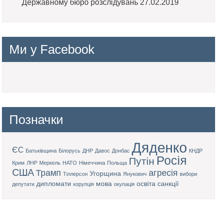
Державному бюро розслідувань 27.02.2019
Ми у Facebook
Позначки
Дяденко
ЄС
Батьківщина
Білорусь
ДНР
Давос
Донбас
КНДР
Росія
Путін
Крим
ЛНР
Меркель
НАТО
Німеччина
Польща
США
Трамп
агресія
Угорщина
Тіллерсон
Янукович
вибори
дипломати
мова
освіта
санкції
депутати
корупція
окупація