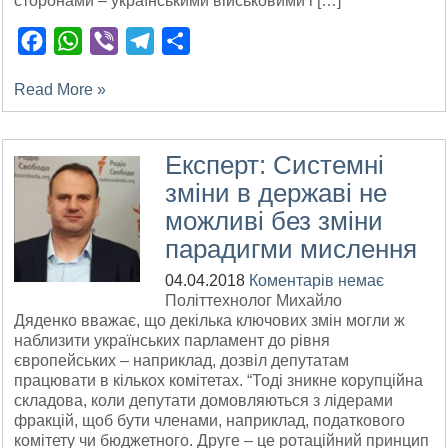
сторонами – українськими військовими і […]
Facebook
WhatsApp
Viber
Telegram
Поділитися
Read More »
Експерт: Системні
зміни в державі не
можливі без зміни
парадигми мислення
04.04.2018
Коментарів немає
Політтехнолог Михайло
Дяденко вважає, що декілька ключових змін могли ж
наблизити українських парламент до рівня
європейських – наприклад, дозвіл депутатам
працювати в кількох комітетах. “Тоді зникне корупційна
складова, коли депутати домовляються з лідерами
фракцій, щоб бути членами, наприклад, податкового
комітету чи бюджетного. Друге – це ротаційний принцип