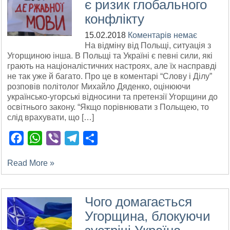
є ризик глобального
конфлікту
15.02.2018
Коментарів немає
На відміну від Польщі, ситуація з
Угорщиною інша. В Польщі та Україні є певні сили, які
грають на націоналістичних настроях, але їх насправді
не так уже й багато. Про це в коментарі “Слову і Ділу”
розповів політолог Михайло Дяденко, оцінюючи
українсько-угорські відносини та претензії Угорщини до
освітнього закону. “Якщо порівнювати з Польщею, то
слід врахувати, що […]
Facebook
WhatsApp
Viber
Telegram
Поділитися
Read More »
Чого домагається
Угорщина, блокуючи