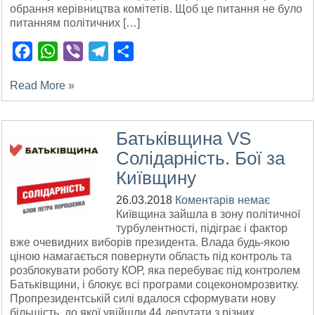
обрання керівництва комітетів. Щоб це питання не було
питанням політичних […]
Facebook
WhatsApp
Viber
Telegram
Поділитися
Read More »
Батьківщина VS
Солідарність. Бої за
Київщину
26.03.2018
Коментарів немає
Київщина зайшла в зону політичної
турбулентності, підіграє і фактор
вже очевидних виборів президента. Влада будь-якою
ціною намагається повернути область під контроль та
розблокувати роботу КОР, яка перебуває під контролем
Батьківщини, і блокує всі програми соцекономрозвитку.
Пропрезидентській силі вдалося сформувати нову
більшість, до якої увійшли 44 депутати з різних