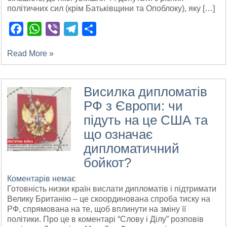
політичних сил (крім Батьківщини та Опоблоку), яку […]
Facebook
WhatsApp
Viber
Telegram
Поділитися
Read More »
Висилка дипломатів
РФ з Європи: чи
підуть на це США та
що означає
дипломатичний
бойкот?
Коментарів немає
Готовність низки країн вислати дипломатів і підтримати
Велику Британію – це скоординована спроба тиску на
РФ, спрямована на те, щоб вплинути на зміну її
політики. Про це в коментарі “Слову і Ділу” розповів