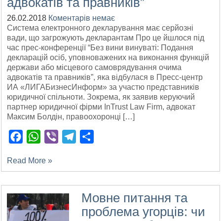
адвокатів та правників”
26.02.2018
Коментарів немає
Система електронного декларування має серйозні
вади, що загрожують декларантам Про це йшлося під
час прес-конференції “Без вини винуваті: Подання
декларацій осіб, уповноважених на виконання функцій
держави або місцевого самоврядування очима
адвокатів та правників”, яка відбулася в Пресс-центр
ИА «ЛИГАБизнесИнформ» за участю представників
юридичної спільноти. Зокрема, як заявив керуючий
партнер юридичної фірми InTrust Law Firm, адвокат
Максим Болдін, правоохоронці […]
Facebook
WhatsApp
Viber
Telegram
Поділитися
Read More »
Мовне питання та
проблема угорців: чи