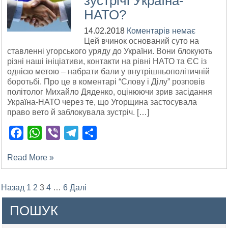
зустрічі Україна-
НАТО?
14.02.2018
Коментарів немає
Цей вчинок оснований суто на
ставленні угорського уряду до України. Вони блокують
різні наші ініціативи, контакти на рівні НАТО та ЄС із
однією метою – набрати бали у внутрішньополітичній
боротьбі. Про це в коментарі “Слову і Ділу” розповів
політолог Михайло Дяденко, оцінюючи зрив засідання
Україна-НАТО через те, що Угорщина застосувала
право вето й заблокувала зустріч. […]
Facebook
WhatsApp
Viber
Telegram
Поділитися
Read More »
Posts
Назад
1
2
3
4
…
6
Далі
pagination
ПОШУК