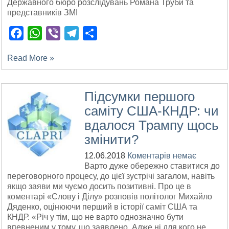
Державного бюро розслідувань Романа Труби та
представників ЗМІ
Facebook
WhatsApp
Viber
Telegram
Поділитися
Read More »
Підсумки першого
саміту США-КНДР: чи
вдалося Трампу щось
змінити?
12.06.2018
Коментарів немає
Варто дуже обережно ставитися до
переговорного процесу, до цієї зустрічі загалом, навіть
якщо заяви ми чуємо досить позитивні. Про це в
коментарі «Слову і Ділу» розповів політолог Михайло
Дяденко, оцінюючи перший в історії саміт США та
КНДР. «Річ у тім, що не варто однозначно бути
впевненим у тому, що заявлено. Адже ні для кого не