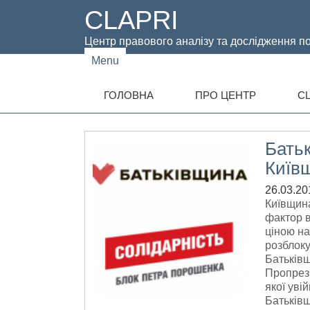
CLAPRI
Центр правового аналізу та дослідження по
Menu
ГОЛОВНА
ПРО ЦЕНТР
CL
Батьк
Київ
26.03.20
Київщина
фактор в
ціною на
розблоку
Батьківщ
Пропрези
якої уві
Батьківщ