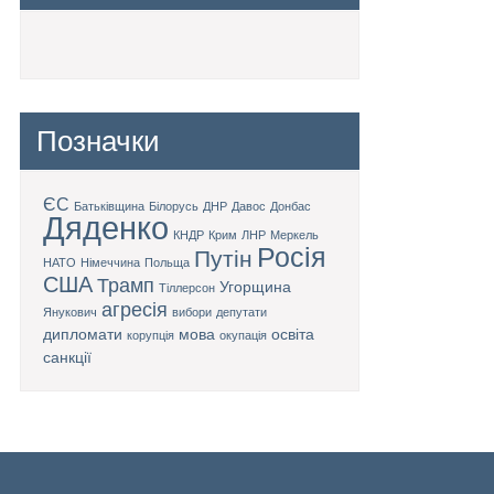
Позначки
ЄС
Батьківщина
Білорусь
ДНР
Давос
Донбас
Дяденко
КНДР
Крим
ЛНР
Меркель
Росія
Путін
НАТО
Німеччина
Польща
США
Трамп
Угорщина
Тіллерсон
агресія
Янукович
вибори
депутати
дипломати
мова
освіта
корупція
окупація
санкції