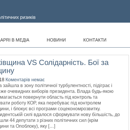
літичних ризиків
APRI В МЕДІА
НОВИНИ
КОНТАКТИ
івщина VS Солідарність. Бої за
щину
18
Коментарів немає
 зайшла в зону політичної турбулентності, підіграє і
же очевидних виборів президента. Влада будь-якою
магається повернути область під контроль та
вати роботу КОР, яка перебуває під контролем
ини, і блокує всі програми соцекономрозвитку.
дентській силі вдалося сформувати нову більшість, до
йшли 44 депутати з різних політичних сил (крім
ини та Опоблоку), яку […]