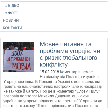
ВІДЕО
ФОТО
НОВИНИ
КОНТАКТИ
Мовне питання та
проблема угорців: чи
є ризик глобального
конфлікту
15.02.2018
Коментарів немає
На відміну від Польщі, ситуація з
Угорщиною інша. В Польщі та Україні є певні сили, які
грають на націоналістичних настроях, але їх насправді
не так уже й багато. Про це в коментарі “Слову і Ділу”
розповів політолог Михайло Дяденко, оцінюючи
українсько-угорські відносини та претензії Угорщини до
освітнього закону. “Якщо порівнювати з Польщею, то