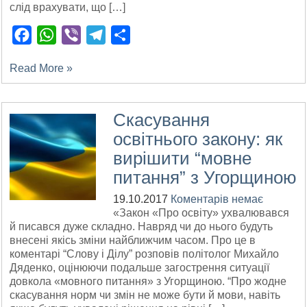
слід врахувати, що […]
Facebook
WhatsApp
Viber
Telegram
Поділитися
Read More »
Скасування
освітнього закону: як
вирішити “мовне
питання” з Угорщиною
19.10.2017
Коментарів немає
«Закон «Про освіту» ухвалювався
й писався дуже складно. Навряд чи до нього будуть
внесені якісь зміни найближчим часом. Про це в
коментарі “Слову і Ділу” розповів політолог Михайло
Дяденко, оцінюючи подальше загострення ситуації
довкола «мовного питання» з Угорщиною. “Про жодне
скасування норм чи змін не може бути й мови, навіть