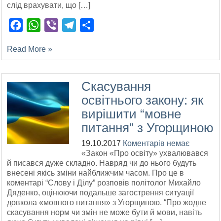
слід врахувати, що […]
Facebook
WhatsApp
Viber
Telegram
Поділитися
Read More »
Скасування
освітнього закону: як
вирішити “мовне
питання” з Угорщиною
19.10.2017
Коментарів немає
«Закон «Про освіту» ухвалювався
й писався дуже складно. Навряд чи до нього будуть
внесені якісь зміни найближчим часом. Про це в
коментарі “Слову і Ділу” розповів політолог Михайло
Дяденко, оцінюючи подальше загострення ситуації
довкола «мовного питання» з Угорщиною. “Про жодне
скасування норм чи змін не може бути й мови, навіть