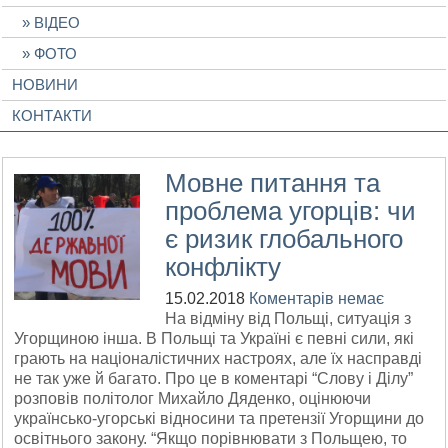
ВІДЕО
ФОТО
НОВИНИ
КОНТАКТИ
Мовне питання та
проблема угорців: чи
є ризик глобального
конфлікту
15.02.2018
Коментарів немає
На відміну від Польщі, ситуація з
Угорщиною інша. В Польщі та Україні є певні сили, які
грають на націоналістичних настроях, але їх насправді
не так уже й багато. Про це в коментарі “Слову і Ділу”
розповів політолог Михайло Дяденко, оцінюючи
українсько-угорські відносини та претензії Угорщини до
освітнього закону. “Якщо порівнювати з Польщею, то