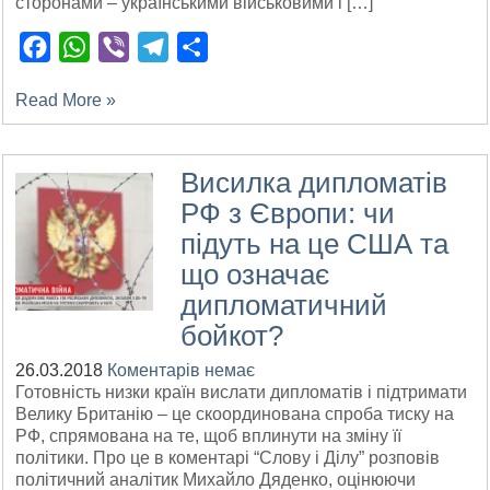
сторонами – українськими військовими і […]
Facebook
WhatsApp
Viber
Telegram
Поділитися
Read More »
Висилка дипломатів
РФ з Європи: чи
підуть на це США та
що означає
дипломатичний
бойкот?
26.03.2018
Коментарів немає
Готовність низки країн вислати дипломатів і підтримати
Велику Британію – це скоординована спроба тиску на
РФ, спрямована на те, щоб вплинути на зміну її
політики. Про це в коментарі “Слову і Ділу” розповів
політичний аналітик Михайло Дяденко, оцінюючи