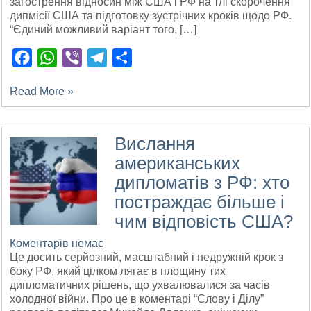
загострення відносин між США і РФ на тлі скорочення
дипмісії США та підготовку зустрічних кроків щодо РФ.
“Єдиний можливий варіант того, […]
Facebook
WhatsApp
Viber
Telegram
Поділитися
Read More »
Вислання
американських
дипломатів з РФ: хто
постраждає більше і
чим відповість США?
Коментарів немає
Це досить серйозний, масштабний і недружній крок з
боку РФ, який цілком лягає в площину тих
дипломатичних рішень, що ухвалювалися за часів
холодної війни. Про це в коментарі “Слову і Ділу”