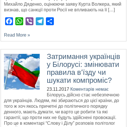
Михайло Дяденко, оцінюючи заяву Курта Волкера, який
визнав, що санкції проти Росії не впливають на її […]
Facebook
WhatsApp
Viber
Telegram
Поділитися
Read More »
Затримання українців
у Білорусі: змінювати
правила в’їзду чи
шукати компроміс?
23.11.2017
Коментарів немає
Білорусь дійсно стає небезпечною
для українців. Людям, які збираються до цієї країни, до
того ж хоч якось причетні до політичного порядку
денного, мають думати, чи варто це робити та які
гарантії, що проти них не будуть здійснені провокації.
Про це в коментарі “Слову і Ділу” розповів політолог