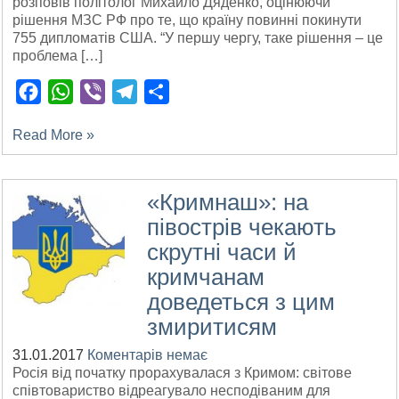
розповів політолог Михайло Дяденко, оцінюючи
рішення МЗС РФ про те, що країну повинні покинути
755 дипломатів США. “У першу чергу, таке рішення – це
проблема […]
Facebook
WhatsApp
Viber
Telegram
Поділитися
Read More »
«Кримнаш»: на
півострів чекають
скрутні часи й
кримчанам
доведеться з цим
змиритисям
31.01.2017
Коментарів немає
Росія від початку прорахувалася з Кримом: світове
співтовариство відреагувало несподіваним для