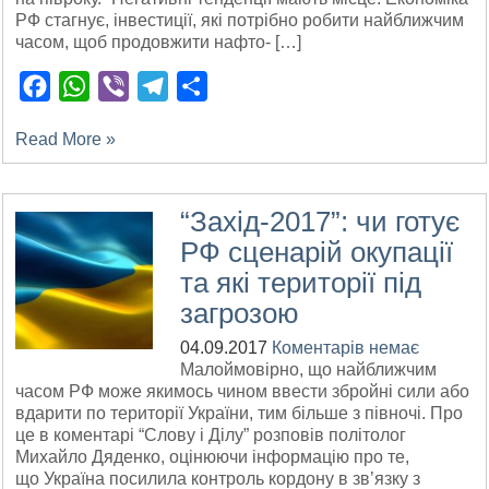
РФ стагнує, інвестиції, які потрібно робити найближчим
часом, щоб продовжити нафто- […]
Facebook
WhatsApp
Viber
Telegram
Поділитися
Read More »
“Захід-2017”: чи готує
РФ сценарій окупації
та які території під
загрозою
04.09.2017
Коментарів немає
Малоймовірно, що найближчим
часом РФ може якимось чином ввести збройні сили або
вдарити по території України, тим більше з півночі. Про
це в коментарі “Слову і Ділу” розповів політолог
Михайло Дяденко, оцінюючи інформацію про те,
що Україна посилила контроль кордону в зв’язку з