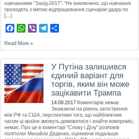
навчаннями “Захід-2017”. “Не виключено, що навчання
проходять з метою відпрацювання сценарію удару по
[…]
Facebook
WhatsApp
Viber
Telegram
Поділитися
Read More »
У Путіна залишився
єдиний варіант для
торгів, яким він може
зацікавити Трампа
14.08.2017
Коментарів немає
Зважаючи на рівень загострення
між РФ та США, перспективи того, що найближчим
часом ці країни зможуть домовитися і знайти компроміс,
немає. Про це в коментарі “Слову і Ділу” розповів
політолог Михайло Дяденко, оцінюючи подальше