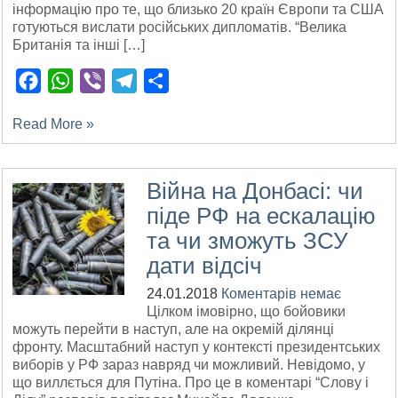
інформацію про те, що близько 20 країн Європи та США
готуються вислати російських дипломатів. “Велика
Британія та інші […]
Facebook
WhatsApp
Viber
Telegram
Поділитися
Read More »
Війна на Донбасі: чи
піде РФ на ескалацію
та чи зможуть ЗСУ
дати відсіч
24.01.2018
Коментарів немає
Цілком імовірно, що бойовики
можуть перейти в наступ, але на окремій ділянці
фронту. Масштабний наступ у контексті президентських
виборів у РФ зараз навряд чи можливий. Невідомо, у
що виллється для Путіна. Про це в коментарі “Слову і