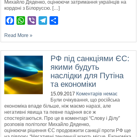
Михайло Дяденко, оцінюючи затримання українців на
кордоні з Білоруссю. […]
Facebook
WhatsApp
Viber
Telegram
Поділитися
Read More »
РФ під санкціями ЄС:
якими будуть
наслідки для Путіна
та економіки
15.09.2017
Коментарів немає
Були очікування, що російська
економіка впаде більше, ніж маємо наразі, але
негативні явища та певне падіння все ж
спостерігаються. Про це в коментарі “Слову і Ділу”
розповів політолог Михайло Дяденко,
оцінюючи рішення ЄС продовжити санкції проти РФ ще
на півроку. “Негативні тенденції мають місце. Економіка