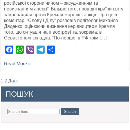
російської сторони чином – засудженням та
невизнанням анексії. Більше того, провідні країни світу
запровадили проти Кремля жорсткі санкції. Про це в
коментарі “Слову і Ділу” розповів політолог Михайло
Дяденко, оцінюючи визнання керівництвом Кремля
того, що ситуація на півострові та, зокрема, в
Севастополі складна. “По-перше, в РФ крім […]
Facebook
WhatsApp
Viber
Telegram
Поділитися
Read More »
Posts
1
2
Далі
pagination
ПОШУК