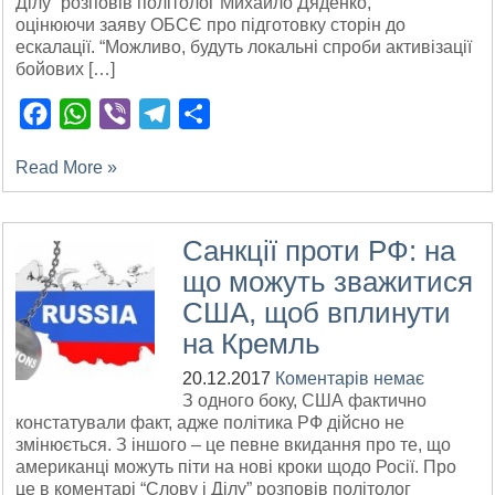
Ділу” розповів політолог Михайло Дяденко,
оцінюючи заяву ОБСЄ про підготовку сторін до
ескалації. “Можливо, будуть локальні спроби активізації
бойових […]
Facebook
WhatsApp
Viber
Telegram
Поділитися
Read More »
Санкції проти РФ: на
що можуть зважитися
США, щоб вплинути
на Кремль
20.12.2017
Коментарів немає
З одного боку, США фактично
констатували факт, адже політика РФ дійсно не
змінюється. З іншого – це певне вкидання про те, що
американці можуть піти на нові кроки щодо Росії. Про
це в коментарі “Слову і Ділу” розповів політолог