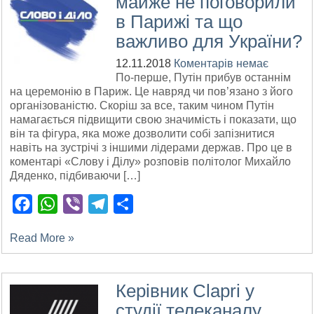
майже не поговорили
в Парижі та що
важливо для України?
12.11.2018
Коментарів немає
По-перше, Путін прибув останнім
на церемонію в Париж. Це навряд чи пов’язано з його
організованістю. Скоріш за все, таким чином Путін
намагається підвищити свою значимість і показати, що
він та фігура, яка може дозволити собі запізнитися
навіть на зустрічі з іншими лідерами держав. Про це в
коментарі «Слову і Ділу» розповів політолог Михайло
Дяденко, підбиваючи […]
Facebook
WhatsApp
Viber
Telegram
Поділитися
Read More »
Керівник Clapri у
студії телеканалу