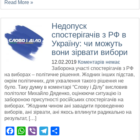
Read More »
Недопуск
спостерігачів з РФ в
Україну: чи можуть
вони зірвати вибори
12.02.2019
Коментарів немає
Заборона участі спостерігачів з РФ
на виборах – політичне рішення. Жодних інших підстав,
окрім політичних, для ухвалення такого рішення не
було. Таку думку в коментарі “Слову і Ділу” висловив
політолог Михайло Дяденко, оцінюючи ситуацію із
забороною присутності російських спостерігачів на
виборах. “Жодним чином ані завадити проведенню
виборів, ані зірвати, ані якось вплинути радикально на
результат, […]
Facebook
WhatsApp
Viber
Telegram
Поділитися