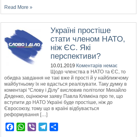
Read More »
Україні простіше
стати членом НАТО,
ніж ЄС. Які
перспективи?
10.01.2019
Коментарів немає
Щодо членства в НАТО та ЄС, то
обидва завдання не такі вже й прості й у найближчому
майбутньому їх не вдасться реалізувати. Таку думку в
коментарі “Слову і Ділу” висловив політолог Михайло
Дяденко, оцінюючи заяву Павла Клімкіна про те, що
вступити до НАТО Україні буде простіше, ніж до
Євросоюзу, тому що в країні відбувається
реформування […]
Facebook
WhatsApp
Viber
Telegram
Поділитися