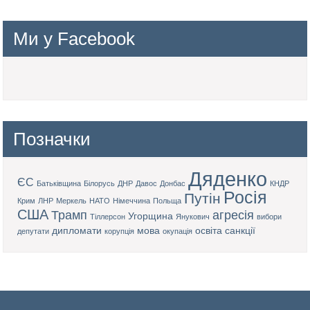
Ми у Facebook
Позначки
Дяденко
ЄС
Батьківщина
Білорусь
ДНР
Давос
Донбас
КНДР
Росія
Путін
Крим
ЛНР
Меркель
НАТО
Німеччина
Польща
США
Трамп
агресія
Угорщина
Тіллерсон
Янукович
вибори
дипломати
мова
освіта
санкції
депутати
корупція
окупація