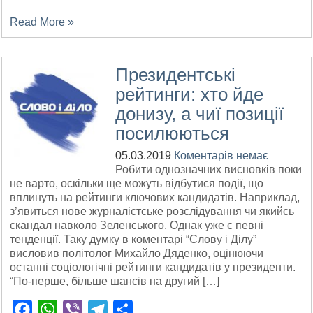
Read More »
Президентські
рейтинги: хто йде
донизу, а чиї позиції
посилюються
05.03.2019
Коментарів немає
Робити однозначних висновків поки
не варто, оскільки ще можуть відбутися події, що
вплинуть на рейтинги ключових кандидатів. Наприклад,
з’явиться нове журналістське розслідування чи якийсь
скандал навколо Зеленського. Однак уже є певні
тенденції. Таку думку в коментарі “Слову і Ділу”
висловив політолог Михайло Дяденко, оцінюючи
останні соціологічні рейтинги кандидатів у президенти.
“По-перше, більше шансів на другий […]
Facebook
WhatsApp
Viber
Telegram
Поділитися