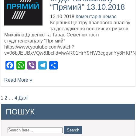
“Прямий” 13.10.2018
13.10.2018
Коментарів немає
Керівник Центру правового аналізу
та дослідження політичних ризиків
Михайло Дяденко та Тарас Семенюк гості
студії телеканалу “Прямий”
https://www.youtube.com/watch?
v=06bJEUBxVQw&fbclid=IwAR01HrY9HW3cgqsnYy8HKPN
Facebook
WhatsApp
Viber
Telegram
Поділитися
Read More »
Posts
1
2
…
4
Далі
pagination
ПОШУК