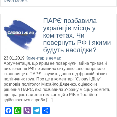
Read More »
ПАРЄ позбавила
українців місць у
комітетах. Чи
повернуть РФ і якими
будуть наслідки?
23.01.2019
Коментарів немає
Аргументація, що Крим не повернули, війна триває й
виключення РФ не змінило ситуацію, але погіршило
становище в ПАРЄ, звучить давно від фракцій різних
політичних груп. Про це в коментарі “Слову і Ділу”
розповів політолог Михайло Дяденко, оцінюючи
рішення ПАРЄ, яка позбавила Україну місць у комітеті,
що працює над зняттям санкцій з РФ. «Постійно
здійснюються спроби […]
Facebook
WhatsApp
Viber
Telegram
Поділитися