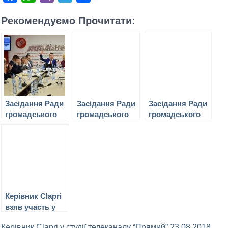
Рекомендуємо Прочитати:
Засідання Ради
Засідання Ради
Засідання Ради
громадського
громадського
громадського
контролю при
контролю при
контролю при
Державному
Державному
Державному
бюро
бюро
бюро
розслідувань
розслідувань
розслідувань
21.03.2019
26.03.2019
27.02.2019
Керівник Clapri
взяв участь у
прес-
Керівник Clapri у студії телеканалу “Прямий” 23.08.2018