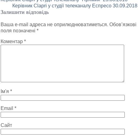
Навігація
конференції
Керівник Clapri у студії телеканалу Еспресо 30.09.2018
“Без вини
записів
Залишити відповідь
винуваті:
Подання
Ваша e-mail адреса не оприлюднюватиметься.
Обов’язкові
декларацій
поля позначені
*
осіб,
уповноважених
Коментар
*
на виконання
функцій
держави або
місцевого
самоврядування
очима
адвокатів та
правників”
Ім'я
*
Email
*
Сайт