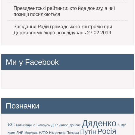
Президентські рейтинги: хто йде донизу, а чиї
позиції посилюються
Засідання Ради громадського контролю при
Державному бюро розслідувань 27.02.2019
Ми у Facebook
Позначки
Дяденко
ЄС
Батьківщина
Білорусь
ДНР
Давос
Донбас
КНДР
Росія
Путін
Крим
ЛНР
Меркель
НАТО
Німеччина
Польща