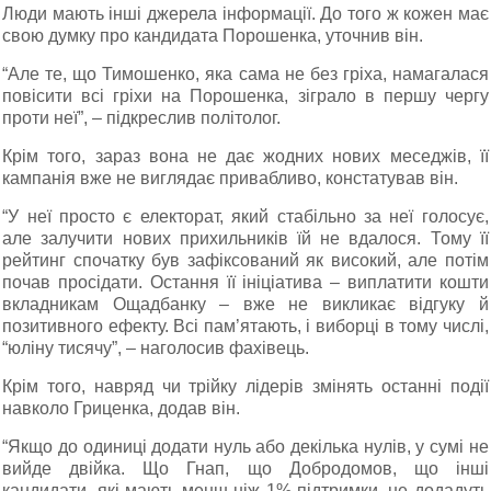
Люди мають інші джерела інформації. До того ж кожен має
свою думку про кандидата Порошенка, уточнив він.
“Але те, що Тимошенко, яка сама не без гріха, намагалася
повісити всі гріхи на Порошенка, зіграло в першу чергу
проти неї”, – підкреслив політолог.
Крім того, зараз вона не дає жодних нових меседжів, її
кампанія вже не виглядає привабливо, констатував він.
“У неї просто є електорат, який стабільно за неї голосує,
але залучити нових прихильників їй не вдалося. Тому її
рейтинг спочатку був зафіксований як високий, але потім
почав просідати. Остання її ініціатива – виплатити кошти
вкладникам Ощадбанку – вже не викликає відгуку й
позитивного ефекту. Всі пам’ятають, і виборці в тому числі,
“юліну тисячу”, – наголосив фахівець.
Крім того, навряд чи трійку лідерів змінять останні події
навколо Гриценка, додав він.
“Якщо до одиниці додати нуль або декілька нулів, у сумі не
вийде двійка. Що Гнап, що Добродомов, що інші
кандидати, які мають менш ніж 1% підтримки, не додадуть