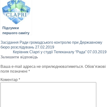
кримчанам
США та що
“мовне
доведеться з
означає
питання” з
цим
дипломатичний
Угорщиною
змиритисям
бойкот?
Підсумки
першого саміту
США-КНДР: чи
Навігація
Засідання Ради громадського контролю при Державному
вдалося Трампу
бюро розслідувань 27.02.2019
щось змінити?
записів
Керівник Clapri у студії Телеканалу “Рада” 07.03.2019
Залишити відповідь
Ваша e-mail адреса не оприлюднюватиметься.
Обов’язкові
поля позначені
*
Коментар
*