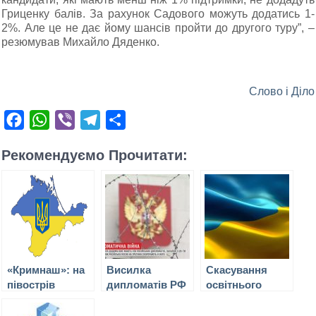
Гриценку балів. За рахунок Садового можуть додатись 1-
2%. Але це не дає йому шансів пройти до другого туру”, –
резюмував Михайло Дяденко.
Слово і Діло
Facebook
WhatsApp
Viber
Telegram
Поділитися
Рекомендуємо Прочитати:
«Кримнаш»: на
Висилка
Скасування
півострів
дипломатів РФ
освітнього
чекають скрутні
з Європи: чи
закону: як
часи й
підуть на це
вирішити