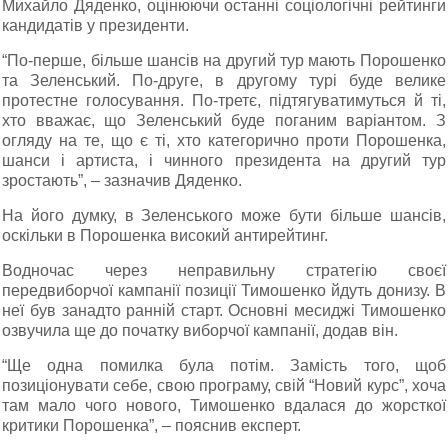
Михайло Дяденко, оцінюючи останні соціологічні рейтинги
кандидатів у президенти.
“По-перше, більше шансів на другий тур мають Порошенко
та Зеленський. По-друге, в другому турі буде велике
протестне голосування. По-третє, підтягуватимуться й ті,
хто вважає, що Зеленський буде поганим варіантом. З
огляду на те, що є ті, хто категорично проти Порошенка,
шанси і артиста, і чинного президента на другий тур
зростають”, – зазначив Дяденко.
На його думку, в Зеленського може бути більше шансів,
оскільки в Порошенка високий антирейтинг.
Водночас через неправильну стратегію своєї
передвиборчої кампанії позиції Тимошенко йдуть донизу. В
неї був занадто ранній старт. Основні месиджі Тимошенко
озвучила ще до початку виборчої кампанії, додав він.
“Ще одна помилка була потім. Замість того, щоб
позиціонувати себе, свою програму, свій “Новий курс”, хоча
там мало чого нового, Тимошенко вдалася до жорсткої
критики Порошенка”, – пояснив експерт.