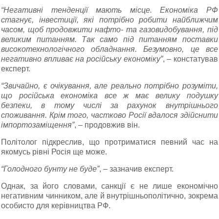
“Негативні тенденції мають місце. Економіка РФ
стагнує, інвестиції, які потрібно робити найближчим
часом, щоб продовжити нафто- та газовидобування, під
великим питанням. Так само під питанням поставки
високотехнологічного обладнання. Безумовно, це все
негативно впливає на російську економіку”
, – констатував
експерт.
“Звичайно, є очікування, але реально потрібно розуміти,
що російська економіка все ж має велику подушку
безпеки, в тому числі за рахунок внутрішнього
споживання. Крім того, частково Росії вдалося здійснити
імпортозаміщення”
, – продовжив він.
Політолог підкреслив, що протриматися певний час на
якомусь рівні Росія ще може.
“Голодного бунту не буде”
, – зазначив експерт.
Однак, за його словами, санкції є не лише економічно
негативним чинником, але й внутрішньополітично, зокрема
особисто для керівництва РФ.