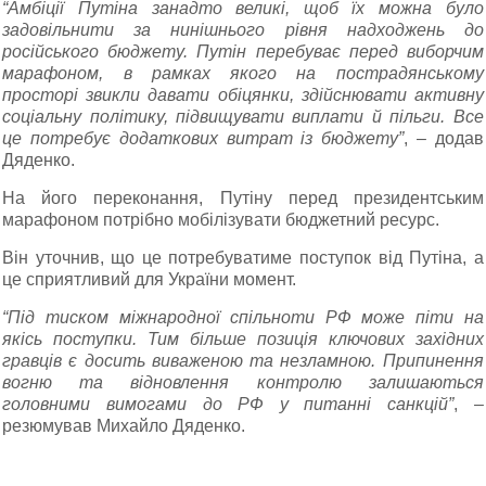
“Амбіції Путіна занадто великі, щоб їх можна було
задовільнити за нинішнього рівня надходжень до
російського бюджету. Путін перебуває перед виборчим
марафоном, в рамках якого на пострадянському
просторі звикли давати обіцянки, здійснювати активну
соціальну політику, підвищувати виплати й пільги. Все
це потребує додаткових витрат із бюджету”
, – додав
Дяденко.
На його переконання, Путіну перед президентським
марафоном потрібно мобілізувати бюджетний ресурс.
Він уточнив, що це потребуватиме поступок від Путіна, а
це сприятливий для України момент.
“Під тиском міжнародної спільноти РФ може піти на
якісь поступки. Тим більше позиція ключових західних
гравців є досить виваженою та незламною. Припинення
вогню та відновлення контролю залишаються
головними вимогами до РФ у питанні санкцій”
, –
резюмував Михайло Дяденко.