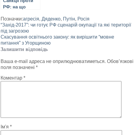
Санкції проти
РФ: на що
можуть
Позначки:
агресія
,
Дяденко
,
Путін
,
Росія
зважитися
Навігація
“Захід-2017”: чи готує РФ сценарій окупації та які території
США, щоб
під загрозою
вплинути на
записів
Скасування освітнього закону: як вирішити “мовне
Кремль
питання” з Угорщиною
Залишити відповідь
Ваша e-mail адреса не оприлюднюватиметься.
Обов’язкові
поля позначені
*
Коментар
*
Ім'я
*