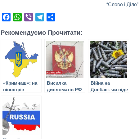
“Слово і Діло”
Facebook
WhatsApp
Viber
Telegram
Поділитися
Рекомендуємо Прочитати:
«Кримнаш»: на
Висилка
Війна на
півострів
дипломатів РФ
Донбасі: чи піде
чекають скрутні
з Європи: чи
РФ на
часи й
підуть на це
ескалацію та чи
кримчанам
США та що
зможуть ЗСУ
доведеться з
означає
дати відсіч
цим
дипломатичний
змиритисям
бойкот?